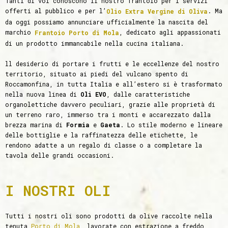
Tanti di voi conoscono il nostro frantoio per i servizi
offerti al pubblico e per l’
. Ma
Olio Extra Vergine di Oliva
da oggi possiamo annunciare ufficialmente la nascita del
marchio
, dedicato agli appassionati
Frantoio Porto di Mola
di un prodotto immancabile nella cucina italiana.
ll desiderio di portare i frutti e le eccellenze del nostro
territorio, situato ai piedi del vulcano spento di
Roccamonfina, in tutta Italia e all’estero si è trasformato
nella nuova linea di
Oli EVO
, dalle caratteristiche
organolettiche davvero peculiari, grazie alle proprietà di
un terreno raro, immerso tra i monti e accarezzato dalla
brezza marina di
Formia
e
Gaeta
. Lo stile moderno e lineare
delle bottiglie e la raffinatezza delle etichette, le
rendono adatte a un regalo di classe o a completare la
tavola delle grandi occasioni.
I NOSTRI OLI
Tutti i nostri oli sono prodotti da olive raccolte nella
tenuta
, lavorate con estrazione a freddo
Porto di Mola