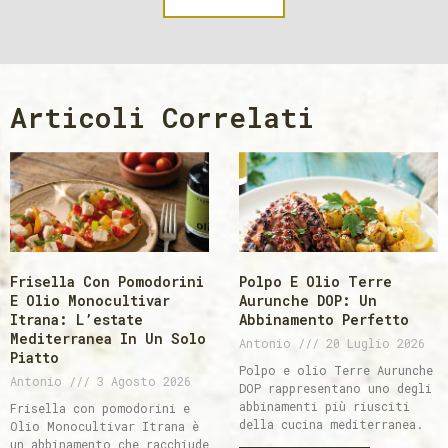
Articoli Correlati
Frisella Con Pomodorini
Polpo E Olio Terre
E Olio Monocultivar
Aurunche DOP: Un
Itrana: L’estate
Abbinamento Perfetto
Mediterranea In Un Solo
Antonio
20 Luglio 2026
Piatto
Polpo e olio Terre Aurunche
Antonio
3 Agosto 2026
DOP rappresentano uno degli
abbinamenti più riusciti
Frisella con pomodorini e
della cucina mediterranea.
Olio Monocultivar Itrana è
un abbinamento che racchiude