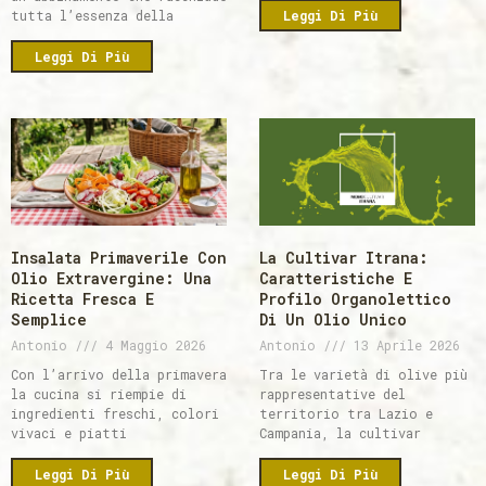
tutta l’essenza della
Leggi Di Più
Leggi Di Più
Insalata Primaverile Con
La Cultivar Itrana:
Olio Extravergine: Una
Caratteristiche E
Ricetta Fresca E
Profilo Organolettico
Semplice
Di Un Olio Unico
Antonio
4 Maggio 2026
Antonio
13 Aprile 2026
Con l’arrivo della primavera
Tra le varietà di olive più
la cucina si riempie di
rappresentative del
ingredienti freschi, colori
territorio tra Lazio e
vivaci e piatti
Campania, la cultivar
Leggi Di Più
Leggi Di Più